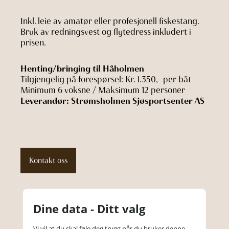
Inkl. leie av amatør eller profesjonell fiskestang.
Bruk av redningsvest og flytedress inkludert i
prisen.
Henting/bringing til Håholmen
Tilgjengelig på forespørsel: Kr. 1.350,- per båt
Minimum 6 voksne / Maksimum 12 personer
Leverandør: Strømsholmen Sjøsportsenter AS
Kontakt oss
Dine data - Ditt valg
Vi vil at du skal føle deg trygg når du bruker denne