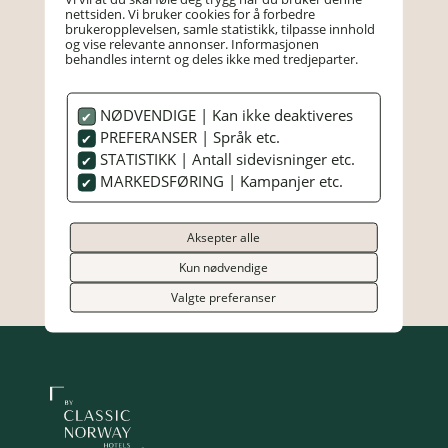
nettsiden. Vi bruker cookies for å forbedre
brukeropplevelsen, samle statistikk, tilpasse innhold
og vise relevante annonser. Informasjonen
behandles internt og deles ikke med tredjeparter.
HÅHOLMEN
NØDVENDIGE | Kan ikke deaktiveres
PREFERANSER | Språk etc.
Sentralbord:
71 51 72 50
STATISTIKK | Antall sidevisninger etc.
post@haholmen.no
MARKEDSFØRING | Kampanjer etc.
Håholmen 1, N-6532 Averøy
Aksepter alle
Facebook
Instagram
Kun nødvendige
Valgte preferanser